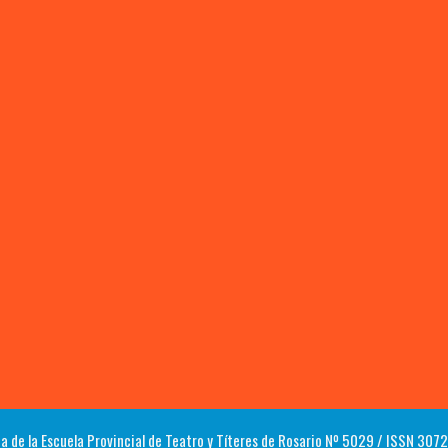
a de la Escuela Provincial de Teatro y Títeres de Rosario Nº 5029 / ISSN 30