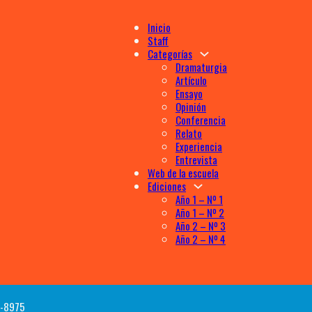
Inicio
Staff
Categorías
Dramaturgia
Artículo
Ensayo
Opinión
Conferencia
Relato
Experiencia
Entrevista
Web de la escuela
Ediciones
Año 1 – Nº 1
Año 1 – Nº 2
Año 2 – Nº 3
Año 2 – Nº 4
72-8975