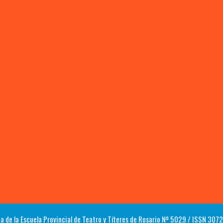
a de la Escuela Provincial de Teatro y Títeres de Rosario Nº 5029 / ISSN 30