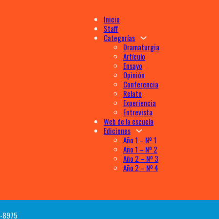
Inicio
Staff
Categorías
Dramaturgia
Artículo
Ensayo
Opinión
Conferencia
Relato
Experiencia
Entrevista
Web de la escuela
Ediciones
Año 1 – Nº 1
Año 1 – Nº 2
Año 2 – Nº 3
Año 2 – Nº 4
72-8975