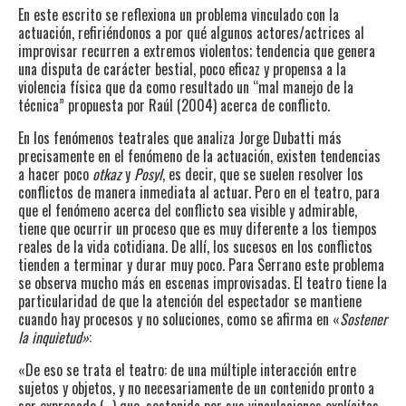
En este escrito se reflexiona un problema vinculado con la
actuación, refiriéndonos a por qué algunos actores/actrices al
improvisar recurren a extremos violentos; tendencia que genera
una disputa de carácter bestial, poco eficaz y propensa a la
violencia física que da como resultado un “mal manejo de la
técnica” propuesta por Raúl (2004) acerca de conflicto
.
En los fenómenos teatrales que analiza Jorge Dubatti
más
precisamente en el fenómeno de la actuación, existen tendencias
a hacer poco
otkaz
y
Posyl
,
es decir, que se suelen resolver los
conflictos de manera inmediata al actuar. Pero en el teatro, para
que el fenómeno acerca del conflicto sea visible y admirable,
tiene que ocurrir un proceso que es muy diferente a los tiempos
reales de la vida cotidiana. De allí, los sucesos en los conflictos
tienden a terminar y durar muy poco. Para Serrano este problema
se observa mucho más en escenas improvisadas. El teatro tiene la
particularidad de que la atención del espectador se mantiene
cuando hay procesos y no soluciones, como se afirma en «
Sostener
la inquietud»
:
«De eso se trata el teatro: de una múltiple interacción entre
sujetos y objetos, y no necesariamente de un contenido pronto a
ser expresado (…) que, sostenida por sus vinculaciones explícitas