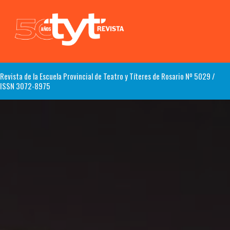
Revista de la Escuela Provincial de Teatro y Títeres de Rosario Nº 5029 /
ISSN 3072-8975