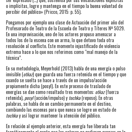
o implícitas, logre y mantenga en el tiempo la buena voluntad de
percibir del público» (Pricco, 2015: p. 55).
Pongamos por ejemplo una clase de Actuación del primer año del
Profesorado de Teatro de la Escuela de Teatro y Títeres Nº 5029.
En una improvisación, uno de los actores propuso amenazar a
todos los de la escena con un arma, lo que detuvo toda otra
resolución al conflicto. Este momento injustificado de violencia
extrema hace a lo que nos referimos como “mal manejo de la
técnica”.
En su metodología, Meyerhold (2013) habla de una energía o pulso
invisible (
otkaz
) que guarda una fuerza retenida en el tiempo y que
cuando se suelta se hace a través de un impulso/acción
propiamente dicha (posyl). En este proceso de traslado de
energías se dan como resultado tres momentos:
otkaz
(fuerza
retenida),
posyl
(acción/impulso) y
tochka
(reposo). En otras
palabras, se habla de un cambio permanente en el destino,
cambiando las escenas para que nunca se logre un estado de
tochka
y así lograr mantener la atención del público.
En relación al ejemplo anterior, esta energía fue liberada tan
frenéticamente al punto que los actores no pudieron avanzar en la