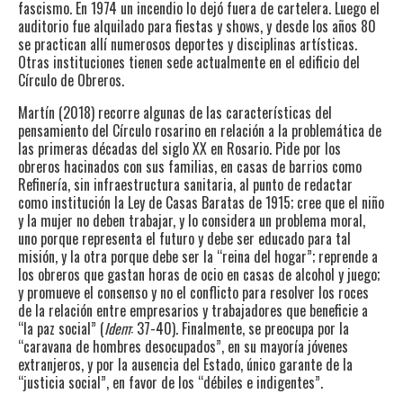
fascismo. En 1974 un incendio lo dejó fuera de cartelera. Luego el
auditorio fue alquilado para fiestas y shows, y desde los años 80
se practican allí numerosos deportes y disciplinas artísticas.
Otras instituciones tienen sede actualmente en el edificio del
Círculo de Obreros.
Martín (2018) recorre algunas de las características del
pensamiento del Círculo rosarino en relación a la problemática de
las primeras décadas del siglo XX en Rosario. Pide por los
obreros hacinados con sus familias, en casas de barrios como
Refinería, sin infraestructura sanitaria, al punto de redactar
como institución la Ley de Casas Baratas de 1915; cree que el niño
y la mujer no deben trabajar, y lo considera un problema moral,
uno porque representa el futuro y debe ser educado para tal
misión, y la otra porque debe ser la “reina del hogar”; reprende a
los obreros que gastan horas de ocio en casas de alcohol y juego;
y promueve el consenso y no el conflicto para resolver los roces
de la relación entre empresarios y trabajadores que beneficie a
“la paz social” (
Idem
: 37-40). Finalmente, se preocupa por la
“caravana de hombres desocupados”, en su mayoría jóvenes
extranjeros, y por la ausencia del Estado, único garante de la
“justicia social”, en favor de los “débiles e indigentes”.