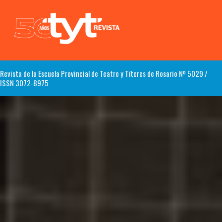
Revista de la Escuela Provincial de Teatro y Títeres de Rosario Nº 5029 /
ISSN 3072-8975