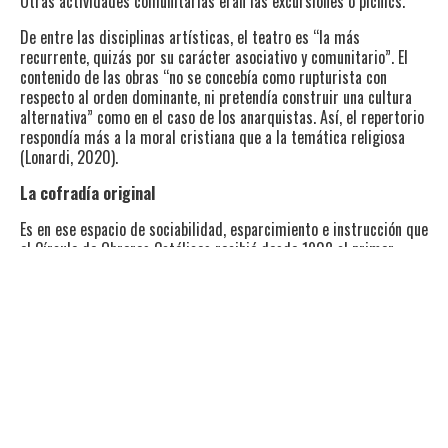
Otras actividades comunitarias eran las excursiones o picnics.
De entre las disciplinas artísticas, el teatro es “la más
recurrente, quizás por su carácter asociativo y comunitario”. El
contenido de las obras “no se concebía como rupturista con
respecto al orden dominante, ni pretendía construir una cultura
alternativa” como en el caso de los anarquistas. Así, el repertorio
respondía más a la moral cristiana que a la temática religiosa
(Lonardi, 2020).
La cofradía original
Es en ese espacio de sociabilidad, esparcimiento e instrucción que
el Círculo de Obreros Católicos recibió desde 1908 al primer
grupo vocacional de teatro de Rosario. Esto no quiere decir que
antes no hubiera otras agrupaciones, sino que es la primera en
tener un repertorio y funciones periódicas. Infelizmente no
trascendieron los nombres de los integrantes de la cofradía
original. Su primer director fue Mario Gorostarzu y lo siguieron
otros hasta 1974, cuando el grupo se disolvió. El Círculo presentó
“en forma continua, obras cuya heterogeneidad habla de la avidez
por llevar el teatro a las clases populares” (Moreno y Tiberti,
2023: 31).