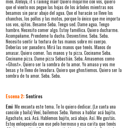
men. Aleluya, it ́s raining man! Quiero mojarme con vos, quiero
que el viento nos pegue las hojas de los árboles mientras nos
besamos sin parar abajo del agua. Que el huracán se lleve los
chanchos, los pollos y las motos, porque lo único que me importa
sos vos, ojitos. Besame Seba. Tengo sed. Dame agua. Tengo
hambre. Necesito comer algo. Estoy famélica. Quiero ducharme.
Acompañame. Prendeme la ducha. Desvestime. Seba. Seba.
Necesito sentir la textura de tus manos sobre mi cuerpo.
Deberías ser panadero. Mirá las manos que tenés. Manos de
amasar. Quiero comer. Tus manos y tu pizza. Cociname Seba.
Cociname pizza. Dame pizza Sebastián. Seba. Amasemos como
«Ghost». Quiero ser la sombra de tu amor. Yo amaso y vos me
besas y te lleno de levadura. Quiero que ghostiemos. Quiero ser la
sombra de tu amor. Seba. Seba.
Escena 2:
Sentires
Emi
: Me encanta este tema. Te lo quiero dedicar. (Le canta una
canción y baila) Vení, bailemos Seba. Vamos a hablar acá bajito.
Agachate, acá. Acá. Hablemos bajito, acá abajo. Así. Me gustás.
Estoy enloquecida con ese pelo hermoso y esa carita que tenés