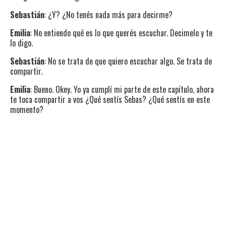
Sebastián
: ¿Y? ¿No tenés nada más para decirme?
Emilia
: No entiendo qué es lo que querés escuchar. Decimelo y te
lo digo.
Sebastián
: No se trata de que quiero escuchar algo. Se trata de
compartir.
Emilia
: Bueno. Okey. Yo ya cumplí mi parte de este capítulo, ahora
te toca compartir a vos ¿Qué sentís Sebas? ¿Qué sentís en este
momento?
Sebastián
: Siento que no tengo hambre.
Emilia
: ¿No tenés hambre?
Sebastián
: La verdad es que me quedé bastante lleno.
Emilia
: Eso es un sentir, jajajaja.
Sebastián
: Estaba rica.
Emilia
: Me alegro mucho
(Lo mira. Él la mira a ella. Ella sonríe, él