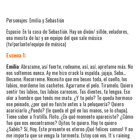
Personajes: Emilia y Sebastián
Espacio: En la casa de Sebastián. Hay un diván/ sillón, veladores,
una mesita de luz y un equipo del que sale música
(tv/parlante/equipo de música)
Escena 1:
Emilia
: Abrazame, así fuerte, rodeame, así, así, apretame más. No
nos soltemos nunca. Ay me hizo crack la espalda. jajaja, Seba…
Besame. Recorreme. Necesito que me beses toda, el cuello, los
labios, mordeme los cachetes. Agarrame el pelo. Tiramelo. Quiero
sentir tus labios, tus labios carnosos. Tus dientes, tu lengua. Ese
olor a hombre que tenés me mata. ¿Y tu pelo? Te queda hermoso
ese peinado, ¿por qué no fuiste antes a la peluquería? Quiero
acariciarlo ¿Puedo? (le queda el gel en las manos, se lo chupa).
Tiene sabor a frutilla. Floto. ¿En qué momento apareciste? ¿Cómo
fue que nos encontramos? Ojitos te quiero. Hoy te quiero
¿Sabés? Sí, Hoy. Este presente es eterno ¡Qué felices somos! Y no
me importa que se venga la tormenta. Estoy con vos. It ́s raining