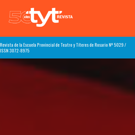
Revista de la Escuela Provincial de Teatro y Títeres de Rosario Nº 5029 /
ISSN 3072-8975