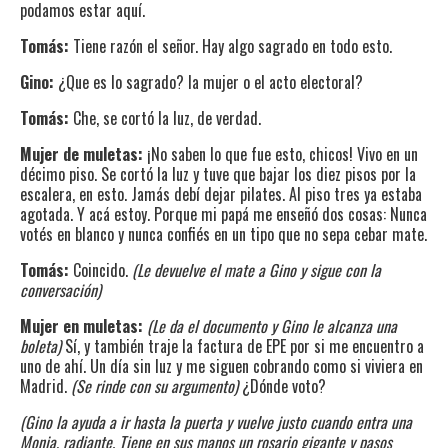
podamos estar aquí.
Tomás:
Tiene razón el señor. Hay algo sagrado en todo esto.
Gino:
¿Que es lo sagrado? la mujer o el acto electoral?
Tomás:
Che, se cortó la luz, de verdad.
Mujer de muletas:
¡No saben lo que fue esto, chicos! Vivo en un
décimo piso. Se cortó la luz y tuve que bajar los diez pisos por la
escalera, en esto. Jamás debí dejar pilates. Al piso tres ya estaba
agotada. Y acá estoy. Porque mi papá me enseñó dos cosas: Nunca
votés en blanco y nunca confiés en un tipo que no sepa cebar mate.
Tomás:
Coincido.
(Le devuelve el mate a Gino y sigue con la
conversación)
Mujer en muletas:
(Le da el documento y Gino le alcanza una
boleta)
Sí, y también traje la factura de EPE por si me encuentro a
uno de ahí. Un día sin luz y me siguen cobrando como si viviera en
Madrid.
(Se rinde con su argumento)
¿Dónde voto?
(Gino la ayuda a ir hasta la puerta y vuelve justo cuando entra una
Monja, radiante. Tiene en sus manos un rosario gigante y pasos