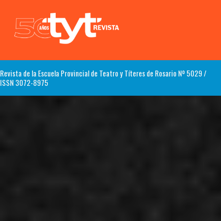
Revista de la Escuela Provincial de Teatro y Títeres de Rosario Nº 5029 /
ISSN 3072-8975