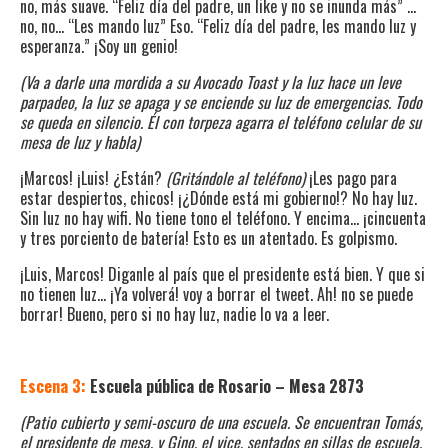
no, más suave. “Feliz día del padre, un like y no se inunda más” …
no, no… “Les mando luz” Eso. “Feliz día del padre, les mando luz y
esperanza.” ¡Soy un genio!
(Va a darle una mordida a su Avocado Toast y la luz hace un leve
parpadeo, la luz se apaga y se enciende su luz de emergencias. Todo
se queda en silencio. Él con torpeza agarra el teléfono celular de su
mesa de luz y habla)
¡Marcos! ¡Luis! ¿Están?
(Gritándole al teléfono)
¡Les pago para
estar despiertos, chicos! ¡¿Dónde está mi gobierno!? No hay luz.
Sin luz no hay wifi. No tiene tono el teléfono. Y encima… ¡cincuenta
y tres porciento de batería! Esto es un atentado. Es golpismo.
¡Luis, Marcos! Diganle al país que el presidente está bien. Y que si
no tienen luz… ¡Ya volverá! voy a borrar el tweet. Ah! no se puede
borrar! Bueno, pero si no hay luz, nadie lo va a leer.
Escena 3:
Escuela pública de Rosario – Mesa 2873
(Patio cubierto y semi-oscuro de una escuela. Se encuentran Tomás,
el presidente de mesa, y Gino, el vice, sentados en sillas de escuela,