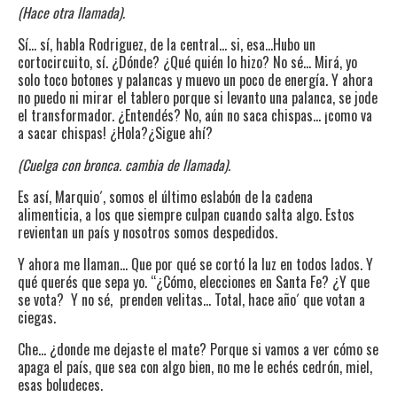
(Hace otra llamada).
Sí… sí, habla Rodriguez, de la central… si, esa…Hubo un
cortocircuito, sí. ¿Dónde? ¿Qué quién lo hizo? No sé… Mirá, yo
solo toco botones y palancas y muevo un poco de energía. Y ahora
no puedo ni mirar el tablero porque si levanto una palanca, se jode
el transformador. ¿Entendés? No, aún no saca chispas… ¡como va
a sacar chispas! ¿Hola?¿Sigue ahí?
(Cuelga con bronca. cambia de llamada).
Es así, Marquio´, somos el último eslabón de la cadena
alimenticia, a los que siempre culpan cuando salta algo. Estos
revientan un país y nosotros somos despedidos.
Y ahora me llaman… Que por qué se cortó la luz en todos lados. Y
qué querés que sepa yo. “¿Cómo, elecciones en Santa Fe? ¿Y que
se vota? Y no sé, prenden velitas… Total, hace año´ que votan a
ciegas.
Che… ¿donde me dejaste el mate? Porque si vamos a ver cómo se
apaga el país, que sea con algo bien, no me le echés cedrón, miel,
esas boludeces.