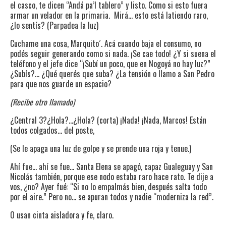
el casco, te dicen “Andá pa’l tablero” y listo. Como si esto fuera
armar un velador en la primaria. Mirá… esto está latiendo raro,
¿lo sentís? (Parpadea la luz)
Cuchame una cosa, Marquito´. Acá cuando baja el consumo, no
podés seguir generando como si nada. ¡Se cae todo! ¿Y si suena el
teléfono y el jefe dice “¡Subí un poco, que en Nogoyá no hay luz?”
¿Subís?… ¿Qué querés que suba? ¿La tensión o llamo a San Pedro
para que nos guarde un espacio?
(Recibe otro llamado)
¿Central 3?¿Hola?…¿Hola? (corta) ¡Nada! ¡Nada, Marcos! Están
todos colgados… del poste,
(Se le apaga una luz de golpe y se prende una roja y tenue.)
Ahí fue… ahí se fue… Santa Elena se apagó, capaz Gualeguay y San
Nicolás también, porque ese nodo estaba raro hace rato. Te dije a
vos, ¿no? Ayer fué: “Si no lo empalmás bien, después salta todo
por el aire.” Pero no… se apuran todos y nadie “moderniza la red”.
O usan cinta aisladora y fe, claro.