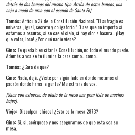
detrás de dos bancos del mismo tipo. Arriba de estos bancos, una
caja a modo de urna con el escudo de Santa Fe).
Tomás:
Artículo 37 de la Constitución Nacional. “El sufragio es
universal, igual, secreto y obligatorio.” O sea que no importa si
estamos a oscuras, si se cae el cielo, si hay olor a basura… ¡Hay
que votar, loco! ¿Por qué nadie viene?
Gino:
Te queda bien citar la Constitución, no todo el mundo puede.
Además a vos se te ilumina la cara como… como…
Tomás:
¿Cara de que?
Gino:
Nada, dejá. ¿Viste por algún lado en donde metimos el
padrón donde firma la gente?
Me extraña de vos.
(Saca con esfuerzo, de abajo de la mesa una gran lista de muchas
hojas).
Viejo:
¡Disculpen, chicos! ¿Esta es la mesa 2873?
Gino:
Si, si, acérquese y nos aseguramos de que esta sea su
mesa.