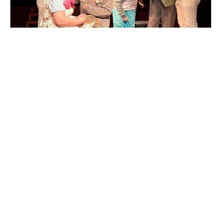
Doble perspectiva
Este universo ficcional, rico en matices y resonancias
contemporáneas, dialoga de manera fascinante con el
pensamiento del dramaturgo brasileño Augusto Boal. La propuesta
puede leerse desde la doble perspectiva que Boal desarrolló a lo
largo de su obra.
Por un lado, resuena con su «Teatro del Oprimido». Boal concebía
el teatro como «un arma muy eficiente» en manos del pueblo para
analizar y transformar su realidad. Veía cómo «las clases
dominantes intentan, en forma permanente, adueñarse del teatro
y utilizarlo como instrumento de dominación». El proyecto expone
precisamente esto: Omnia, como clase dominante tecnológica,
utiliza un formato popular (el podcast de autoayuda) para