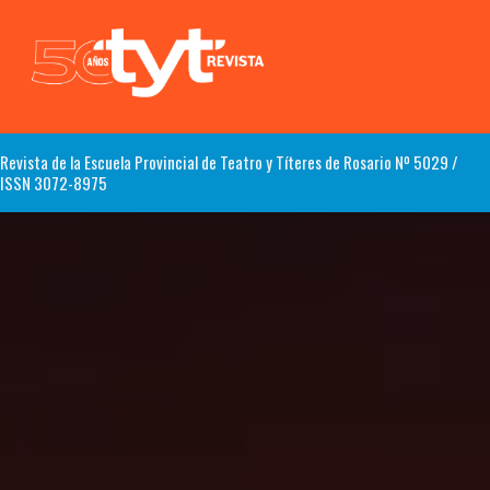
Revista de la Escuela Provincial de Teatro y Títeres de Rosario Nº 5029 /
ISSN 3072-8975