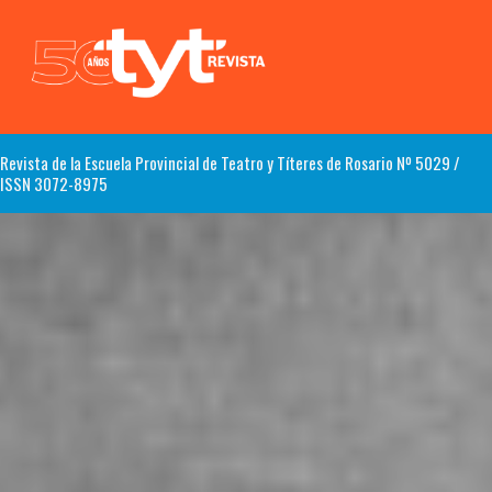
Revista de la Escuela Provincial de Teatro y Títeres de Rosario Nº 5029 /
ISSN 3072-8975