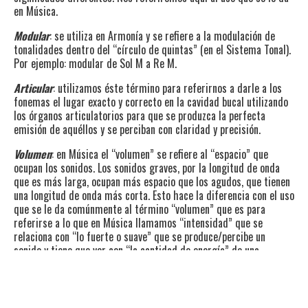
en Música.
Modular
: se utiliza en Armonía y se refiere a la modulación de
tonalidades dentro del “círculo de quintas” (en el Sistema Tonal).
Por ejemplo: modular de Sol M a Re M.
Articular
: utilizamos éste término para referirnos a darle a los
fonemas el lugar exacto y correcto en la cavidad bucal utilizando
los órganos articulatorios para que se produzca la perfecta
emisión de aquéllos y se perciban con claridad y precisión.
Volumen
: en Música el “volumen” se refiere al “espacio” que
ocupan los sonidos. Los sonidos graves, por la longitud de onda
que es más larga, ocupan más espacio que los agudos, que tienen
una longitud de onda más corta. Esto hace la diferencia con el uso
que se le da comúnmente al término “volumen” que es para
referirse a lo que en Música llamamos “intensidad” que se
relaciona con “lo fuerte o suave” que se produce/percibe un
sonido y tiene que ver con “la cantidad de energía” de una
vibración (y se mide en decibeles dB).
Ambientar-clima-atmósfera/relato sonoro
.