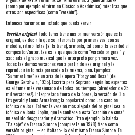
Algunos de estos términos se refieren más a generalidades
(como por ejemplo el término Clásico o Académico) mientras que
otros son específicos (como “versión”).
Entonces haremos un listado que pueda servir
Versión original
: Todo tema tiene una primer versión que es la
original, es decir la que se interpreta por primera vez, con su
melodía, ritmo, letra (si la tiene), armonía, tal como
la escribió el
compositor/autor. Esa es la que queda como “versión original” y
asociada al grupo musical que la interpretó por primera vez.
Todas las demás versiones van a partir de esa original y la
reproducirán lo más parecida a la misma, o no. Ejemplos:
“Summertime” es un aria de la ópera “Porgy and Bess” (de
George Gershwin, 1935). Escrita para Soprano, según los expertos
es el tema más versionado de todos los tiempos (alrededor de 25
mil versiones!). Interpretada fuera de la ópera, la versión de Ella
Fitzgerald y Louis Armstrong la popularizó como una canción
icónica de Jazz. Tal vez la versión más alejada del original sea la
icónica de Janis
Joplin, que le confiere a esta “canción de cuna”
un sentido desgarrador y dramático. Otro ejemplo: la balada
“Paisaje” de Franco Simone (compuesta en 1978) tiene como
versión original
– en italiano- la del mismo Franco Simone. En