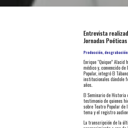
Entrevista realiza
Jornadas Poéticas
Producción, desgrabación 
Enrique “Quique” Alacid 
médico y, convencido de
Popular, integró El Tában
institucionales dándole f
años.
El Seminario de Historia 
testimonio de quienes hic
sobre Teatro Popular de l
tema y el registro audiov
La transcripción de la úl