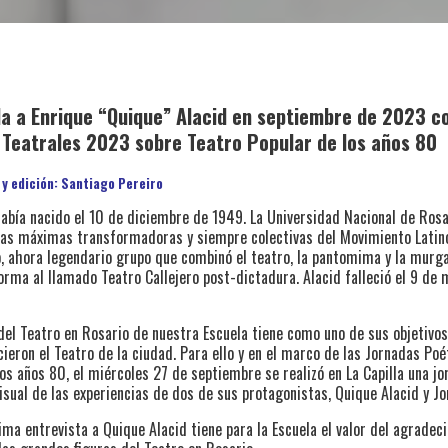
da a Enrique “Quique” Alacid en septiembre de 2023 c
 Teatrales 2023 sobre Teatro Popular de los años 80
y edición: Santiago Pereiro
había nacido el 10 de diciembre de 1949. La Universidad Nacional de Ros
 las máximas transformadoras y siempre colectivas del Movimiento Lati
o, ahora legendario grupo que combinó el teatro, la pantomima y la murga
orma al llamado Teatro Callejero post-dictadura. Alacid falleció el 9 de
del Teatro en Rosario de nuestra Escuela tiene como uno de sus objetivo
ieron el Teatro de la ciudad. Para ello y en el marco de las Jornadas Po
os años 80, el miércoles 27 de septiembre se realizó en La Capilla una jo
isual de las experiencias de dos de sus protagonistas, Quique Alacid y J
tima entrevista a Quique Alacid tiene para la Escuela el valor del agradec