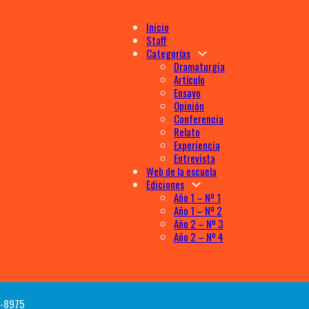
Inicio
Staff
Categorías
Dramaturgia
Artículo
Ensayo
Opinión
Conferencia
Relato
Experiencia
Entrevista
Web de la escuela
Ediciones
Año 1 – Nº 1
Año 1 – Nº 2
Año 2 – Nº 3
Año 2 – Nº 4
72-8975