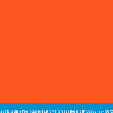
a de la Escuela Provincial de Teatro y Títeres de Rosario Nº 5029 / ISSN 30