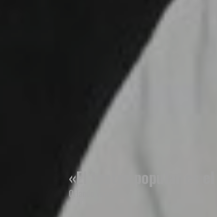
«El teatro popular es e
Orlando Verna