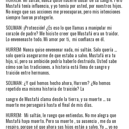
HURREM: Mi sultán, nunca quise hacerle dudar de su sangre. Pero
Mustafá tenía influencia, y yo temía por usted, por nuestros hijos.
No niego que sus acciones me preocuparan, pero mis intenciones
siempre fueron protegerle.
SOLIMAN: ¡Protección! ¿Es eso lo que llamas a manipular mi
corazón de padre? Me hiciste creer que Mustafá era un traidor.
Lo envenenaste todo. Mi amor por ti, mi confianza en él.
HURREM: Nunca quise envenenar nada, mi sultán. Solo quería …
solo quería asegurarme de que estaba a salvo. Mustafá era tu
hijo, sí, pero su ambición podría haberlo destruido. Usted sabe
cómo son las tradiciones. a historia está llena de sangre y
traición entre hermanos.
SOLIMAN: ¿Y qué hemos hecho ahora, Hurrem? ¿No hemos
repetido esa misma historia de traición? La
sangre de Mustafá clama desde la tierra, y su muerte … su
muerte me perseguirá hasta el final de mis días.
HURREM: Mi sultán, le ruego que entiendas. No me alegra que
Mustafá haya muerto. Pero su muerte , su ausencia , me da un
respiro, porque sé que ahora sus hijos están a salvo. Yo … yo no